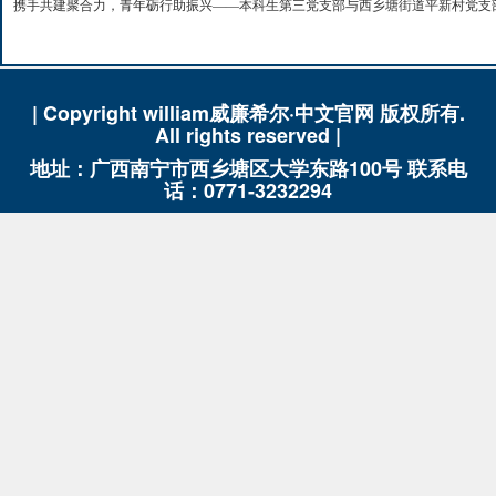
携手共建聚合力，青年砺行助振兴——本科生第三党支部与西乡塘街道平新村党支
| Copyright william威廉希尔·中文官网 版权所有.
All rights reserved |
地址：广西南宁市西乡塘区大学东路100号 联系电
话：0771-3232294