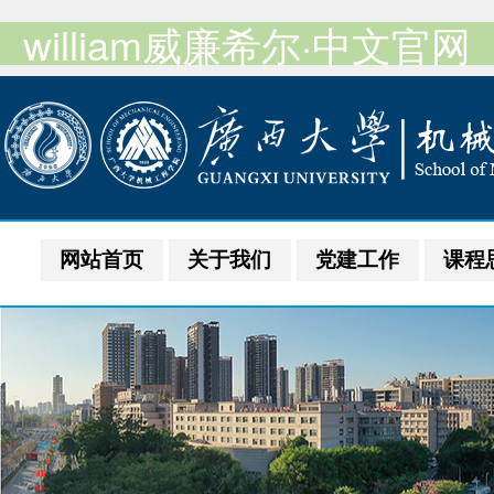
william威廉希尔·中文官网
网站首页
关于我们
党建工作
课程