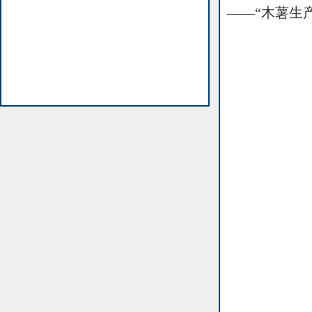
——“木薯生