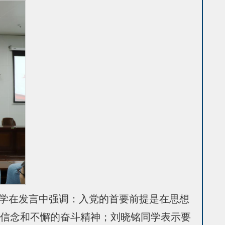
学在发言中强调：入党的首要前提是在思想
的信念和不懈的奋斗精神；刘晓铭同学表示要