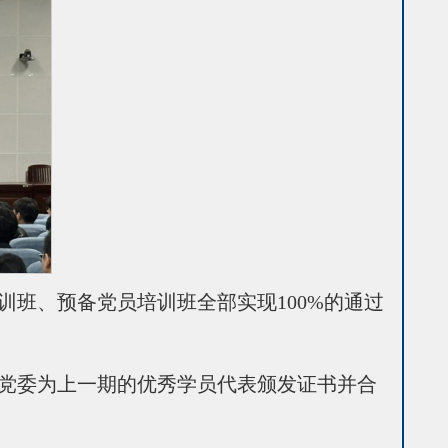
班、预备党员培训班全部实现100%的通过
党委为上一期的优秀学员代表颁发证书并合