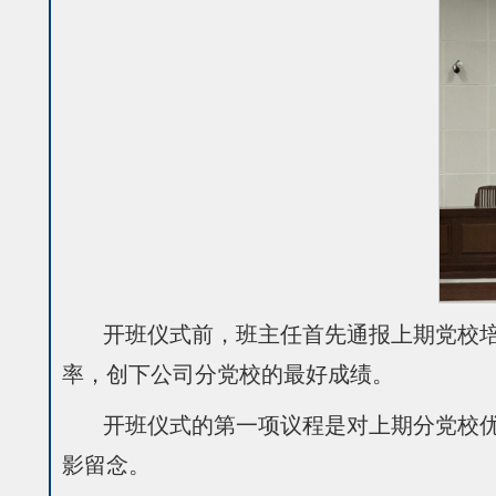
开班仪式前，班主任首先通报上期党校培
率，创下公司分党校的最好成绩。
开班仪式的第一项议程是对上期分党校
影留念。