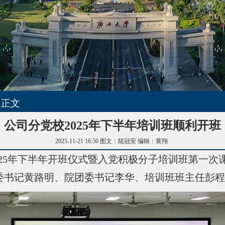
>
正文
公司分党校2025年下半年培训班顺利开班
2025-11-21 16:50
图文：陆冠安 编辑：黄翔
校2025年下半年开班仪式暨入党积极分子培训班第
书记黄路明、院团委书记李华、培训班班主任彭程程