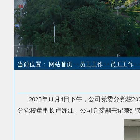
当前位置：
网站首页
>>
员工工作
>>
员工工作
>
2025年11月4日下午，公司党委分党
分党校董事长卢婵江，公司党委副书记兼纪委