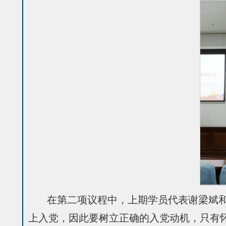
在第二项议程中，上期学员代表谢梁斌
上入党，因此要树立正确的入党动机，只有