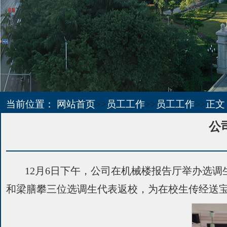
当前位置：
网站首页
>>
员工工作
>>
员工工作
>>
正文
公
12月6日下午，公司在机械楼报告厅举办选调
和梁膳攀三位选调生代表返校，为在校生传经送