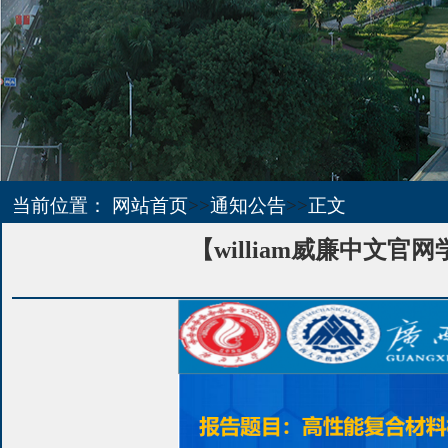
当前位置：
网站首页
>>
通知公告
>>
正文
【william威廉中文