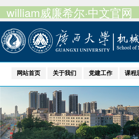
william威廉希尔·中文官网
网站首页
关于我们
党建工作
课程