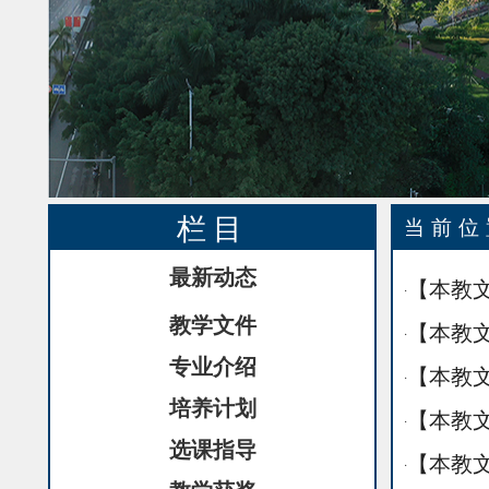
栏目
当前
最新动态
【本教文
·
教学文件
【本教文
·
专业介绍
【本教文
·
培养计划
【本教文
·
选课指导
【本教文
·